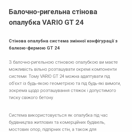
Брошури
Балочно-ригельна стінова
опалубка VARIO GT 24
Стінова опалубна система змінної конфігурації з
балкою-фермою GT 24
З балочно-ригельною стіновою опалубкою ви маєте
можливість вільно розташувати окремі компоненти
системи. Тому VARIO GT 24 можна адаптувати під
об’єкт із будь-якою геометрією та під будь-які вимоги,
зокрема щодо розташування стяжок і допустимого
тиску свіжого бетону.
Система використовується як опалубка під час
будівництва житлових та комерційних будівель,
мостових опор, підпірних стін, а також для