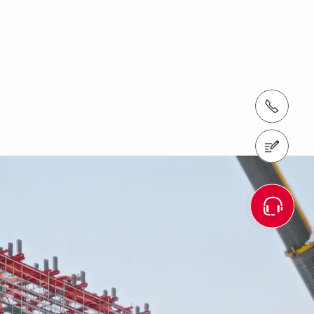
Тел.: +38(044)3902626
Зворотній зв’язок