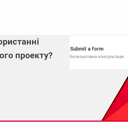
ористанні
Submit a form
ого проекту?
Безкоштовна консультація
+38 (044) 390 26 26,
ги.