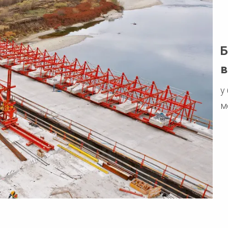
Б
в
у
м