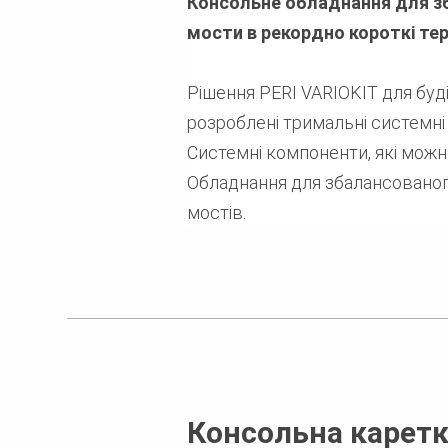
Консольне обладнання для з
мости в рекордно короткі те
Рішення PERI VARIOKIT для бу
розроблені тримальні системні
Системні компоненти, які можн
Обладнання для збалансованого
мостів.
Консольна каретк