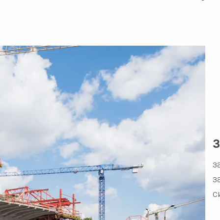
З
з
з
с