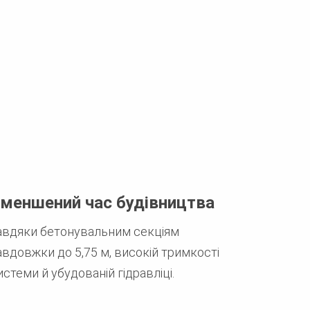
меншений час будівництва
авдяки бетонувальним секціям
авдовжки до 5,75 м, високій тримкості
истеми й убудованій гідравліці.