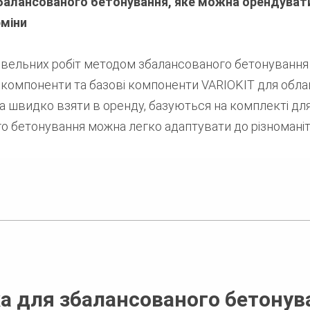
балансованого бетонування, яке можна орендуват
рміни
дівельних робіт методом збалансованого бетонування
 компоненти та базові компоненти VARIOKIT для обла
а швидко взяти в оренду, базуються на комплекті для
 бетонування можна легко адаптувати до різноманітн
а для збалансованого бетонув