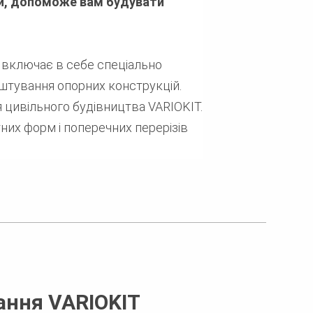
и, допоможе вам будувати
 включає в себе спеціально
штування опорних конструкцій.
 цивільного будівництва VARIOKIT.
их форм і поперечних перерізів
ання VARIOKIT