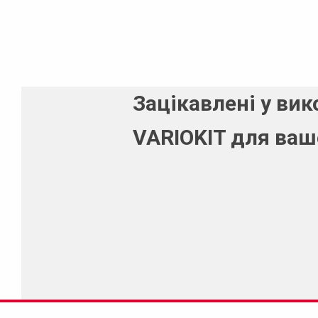
Зацікавлені у вик
VARIOKIT для ваш
Зателефонуйте нам за номером 
щоб обговорити подальші вимо