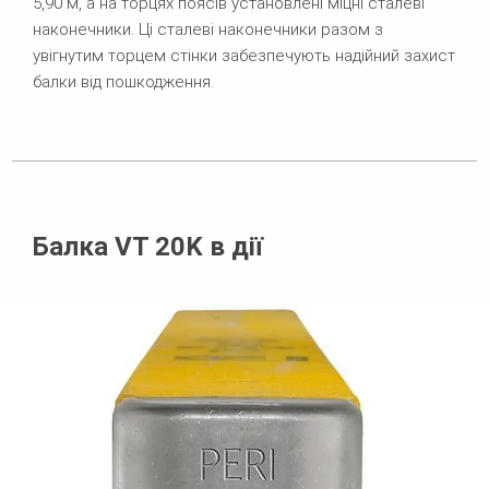
5,90 м, а на торцях поясів установлені міцні сталеві
наконечники. Ці сталеві наконечники разом з
увігнутим торцем стінки забезпечують надійний захист
балки від пошкодження.
Балка VT 20K в дії