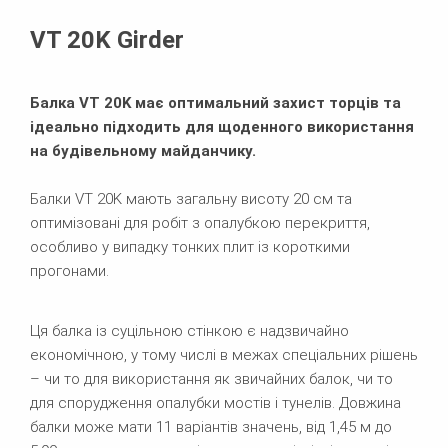
Брошури
VT 20K Girder
Балка VT 20K має оптимальний захист торців та
ідеально підходить для щоденного використання
на будівельному майданчику.
Балки VT 20K мають загальну висоту 20 см та
оптимізовані для робіт з опалубкою перекриття,
особливо у випадку тонких плит із короткими
прогонами.
Ця балка із суцільною стінкою є надзвичайно
економічною, у тому числі в межах спеціальних рішень
– чи то для використання як звичайних балок, чи то
для спорудження опалубки мостів і тунелів. Довжина
балки може мати 11 варіантів значень, від 1,45 м до