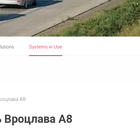
lutions
Systems in Use
Вроцлава A8
ь Вроцлава A8