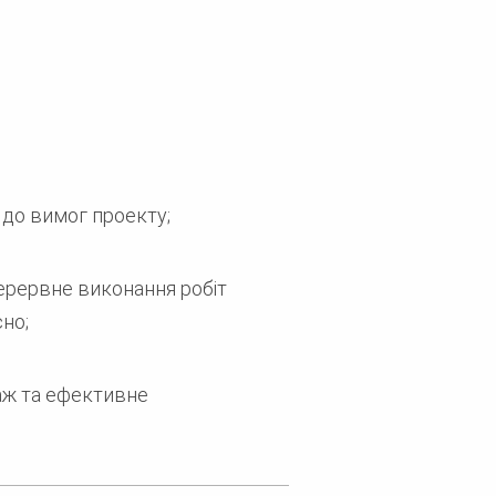
 до вимог проекту;
ерервне виконання робіт
но;
аж та ефективне