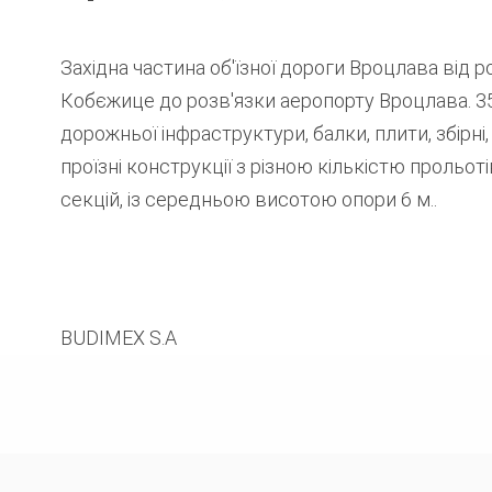
Західна частина об'їзної дороги Вроцлава від р
Кобєжице до розв'язки аеропорту Вроцлава. 3
дорожньої інфраструктури, балки, плити, збірні,
проїзні конструкції з різною кількістю прольоті
секцій, із середньою висотою опори 6 м..
BUDIMEX S.A