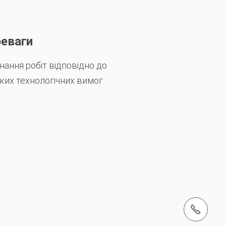
еваги
нання робіт відповідно до
ких технологічних вимог
Тел.: +38(044)3902626