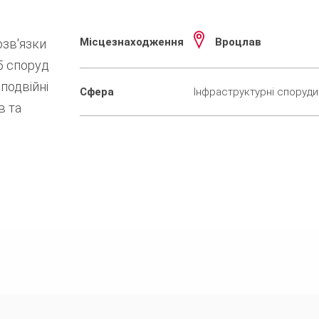
Місцезнаходження
Вроцлав
озв'язки
5 споруд
 подвійні
Сфера
Інфраструктурні споруди
в та